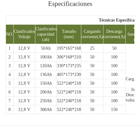
Especificaciones
Técnicas Especificaci
Clasificados
Vol
Clasificados
Tamaño
Cargando
Descarga
NO.
capacidad
funcio
Voltaje
(mm)
corriente(A)
corriente(A)
(ah)
ran
1
12,8 V
50Ah
195*165*168
25
50
2
12,8 V
100Ah
306*168*210
50
100
3
12,8 V
120Ah
330*173*235
50
100
4
12,8 V
136Ah
405*173*230
50
100
Cargand
5
12,8 V
150Ah
522*240*218
50
100
te
lími
6
12,8 V
200Ah
522*240*218
50
100
Descarg
voltaje
7
12,8 V
250Ah
522*240*218
50
100
8
12,8 V
300Ah
522*240*218
50
150