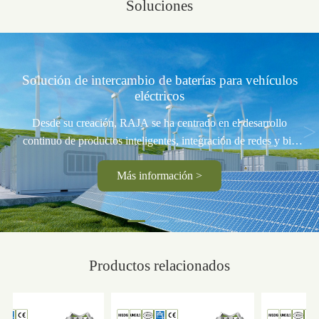
Soluciones
Solución de intercambio de baterías para vehículos
eléctricos
Desde su creación, RAJA se ha centrado en el desarrollo
<
>
continuo de productos inteligentes, integración de redes y big
data, plataforma de computación en la nube. En diferentes etapas
Más información >
del ciclo de vida de las baterías de nueva energía, la gestión de
aplicaciones se puede llevar a cabo en diferentes escenarios para
realizar la recuperación de recursos y la utilización en cascada,
cubriendo toda la gestión del ciclo de vida de las baterías.
Productos relacionados