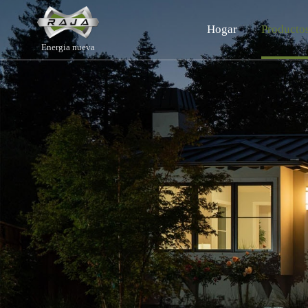
Hogar
Producto
Energia nueva
Sobre nosotros
Paquete de baterías
S
ce
Perfil de la empresa
ESS residencial
C
Hitos
C&I ESS
ES
Ventajas
S
Control de calidad
Sea un socio