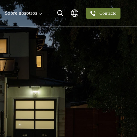
Sobre nosotros
Contacto
Únete a nosotros
Carrera
nea
Posición
ntes