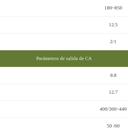
180~850
12.5
2/1
Parámetros de salida de CA
8.8
12.7
400/360~440
50 /60